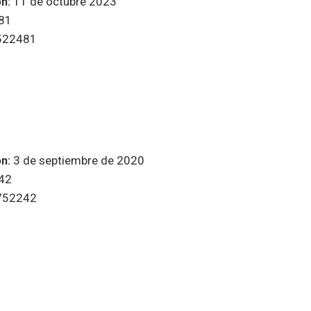
n:
11 de octubre 2023
481
522481
n:
3 de septiembre de 2020
42
752242