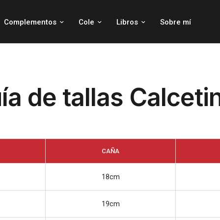
Complementos
Cole
Libros
Sobre mí
ía de tallas Calceti
CAÑA
18cm
19cm