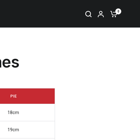
0
nes
PIE
18cm
19cm