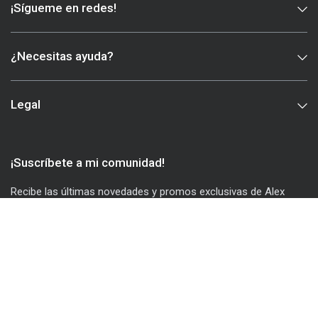
¡Sígueme en redes!
¿Necesitas ayuda?
Legal
¡Suscríbete a mi comunidad!
Recibe las últimas novedades y promos exclusivas de Alex
Segura. ¡No querrás perdértelo!
Correo electrónico
Acepto recibir correos electrónicos de marketing y ofertas
especiales.